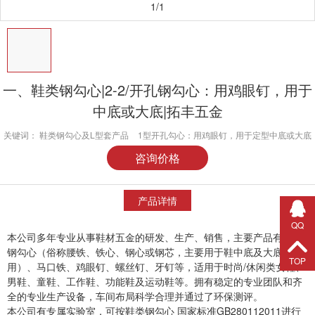
1/1
一、鞋类钢勾心|2-2/开孔钢勾心：用鸡眼钉，用于
中底或大底|拓丰五金
关键词：
鞋类钢勾心及L型套产品
1型开孔勾心：用鸡眼钉，用于定型中底或大底
咨询价格
产品详情
QQ
本公司多年专业从事鞋材五金的研发、生产、销售，主要产品有鞋类
钢勾心（俗称腰铁、铁心、钢心或钢芯，主要用于鞋中底及大底
TOP
用）、马口铁、鸡眼钉、螺丝钉、牙钉等，适用于时尚
/休
闲类女鞋
、
男鞋、童鞋、工作鞋、功能鞋及运动鞋等。拥有稳定的专业团队和齐
全的专业生产设备，车间布局科学合理并通过了环保测评。
本公司有专属实验室，可按鞋类钢勾心 国家标准GB280112011进行