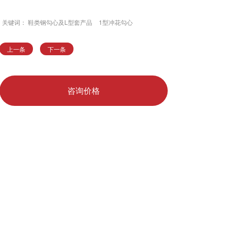
关键词：
鞋类钢勾心及L型套产品
1型冲花勾心
上一条
下一条
咨询价格