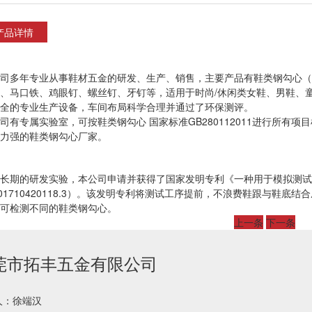
产品详情
司多年专业从事鞋材五金的研发、生产、销售，主要产品有鞋类钢勾心（
、马口铁、鸡眼钉、螺丝钉、牙钉等，适用于时尚
/休
闲类女鞋
、
男鞋、
全的专业生产设备，车间布局科学合理并通过了环保测评。
司有专属实验室，可按鞋类钢勾心 国家标准GB280112011进行所有
力强的鞋类钢勾心厂家。
长期的研发实验，本公司申请并获得了国家发明专利《一种用于模拟测试
01710420118.3
）。该发明专利将测试工序提前，不浪费鞋跟与鞋底结合
可检测不同的鞋类钢勾心。
上一条
下一条
莞市拓丰五金有限公司
人：徐端汉