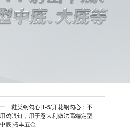
一、鞋类钢勾心|1-5/开花钢勾心：不
用鸡眼钉，用于意大利做法高端定型
中底|拓丰五金