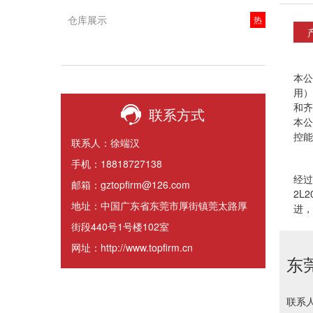
仓库展示
热
本公
用）
和齐
联系方式
本公
控能
联系人：徐端汉
手机：18818727138
经过
邮箱：gztopfirm@126.com
2L2
地址：中国广东省东莞市厚街镇莞太路厚
进，
街段440号1号楼102室
网址：http://www.topfirm.cn
东
联系